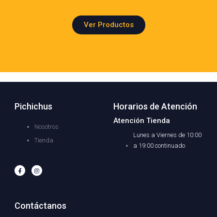
Ver Productos
Pichichus
Horarios de Atención
Atención Tienda
Nosotros
Lunes a Viernes de 10:00
Tienda
a 19:00 continuado
F
I
a
n
c
s
e
t
b
a
o
g
o
r
Contáctanos
k
a
-
m
f