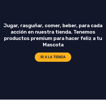
k
e
Jugar, rasguñar, comer, beber, para cada
acción en nuestra tienda. Tenemos
productos premium para hacer feliz a tu
Mascota
IR A LA TIENDA