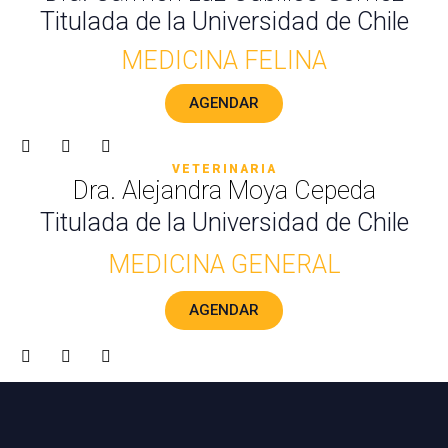
Titulada de la Universidad de Chile
MEDICINA FELINA
AGENDAR
F
T
D
a
w
r
c
i
i
VETERINARIA
e
t
b
Dra. Alejandra Moya Cepeda
b
t
b
o
e
b
Titulada de la Universidad de Chile
o
r
l
k
e
MEDICINA GENERAL
AGENDAR
F
T
D
a
w
r
c
i
i
e
t
b
b
t
b
o
e
b
o
r
l