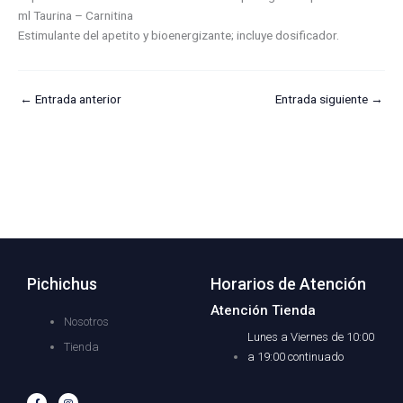
ml Taurina – Carnitina
Estimulante del apetito y bioenergizante; incluye dosificador.
←
Entrada anterior
Entrada siguiente
→
Pichichus
Horarios de Atención
Atención Tienda
Nosotros
Lunes a Viernes de 10:00
Tienda
a 19:00 continuado
F
I