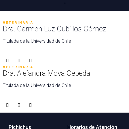
-
VETERINARIA
Dra. Carmen Luz Cubillos Gómez
Titulada de la Universidad de Chile
F
T
D
a
w
r
c
i
i
VETERINARIA
e
t
b
Dra. Alejandra Moya Cepeda
b
t
b
o
e
b
Titulada de la Universidad de Chile
o
r
l
k
e
F
T
D
a
w
r
c
i
i
e
t
b
b
t
b
o
e
b
Pichichus
Horarios de Atención