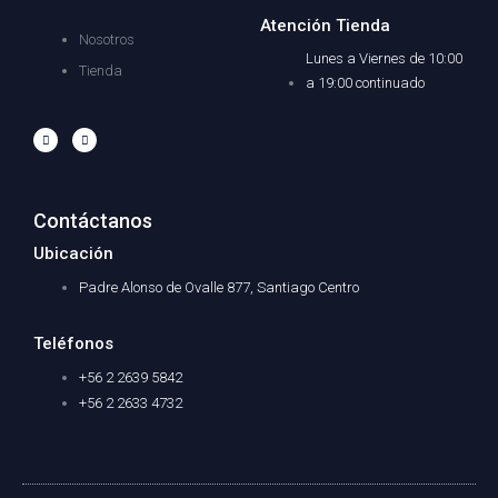
o
r
l
k
e
Atención Tienda
Nosotros
Lunes a Viernes de 10:00
Tienda
a 19:00 continuado
F
I
a
n
c
s
e
t
b
a
o
g
o
r
Contáctanos
k
a
-
m
f
Ubicación
Padre Alonso de Ovalle 877, Santiago Centro
Teléfonos
+56 2 2639 5842
+56 2 2633 4732