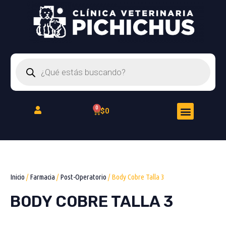
Ir
al
contenido
Búsqueda
de
productos
Menu
Cart
$
0
Peluquería Felina
Inicio
/
Farmacia
/
Post-Operatorio
/ Body Cobre Talla 3
BODY COBRE TALLA 3