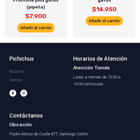
Frontline plus gatos
gatos
(pipeta)
$
14.950
$
7.900
Añadir al carrito
Añadir al carrito
Pichichus
Horarios de Atención
Atención Tienda
Nosotros
Lunes a Viernes de 10:00 a
Tienda
19:00 continuado
F
I
a
n
c
s
e
t
b
a
o
g
o
r
Contáctanos
k
a
-
m
f
Ubicación
Padre Alonso de Ovalle 877, Santiago Centro