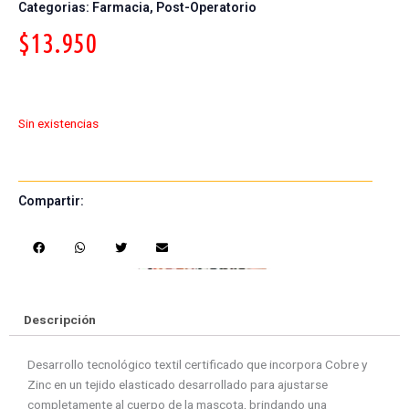
Categorias:
Farmacia
,
Post-Operatorio
$
13.950
Sin existencias
Compartir:
S
S
S
S
h
h
h
h
a
a
a
a
r
r
r
r
e
e
e
e
Descripción
o
o
o
o
n
n
n
n
Desarrollo tecnológico textil certificado que incorpora Cobre y
f
w
t
e
Zinc en un tejido elasticado desarrollado para ajustarse
a
h
w
m
completamente al cuerpo de la mascota, brindando una