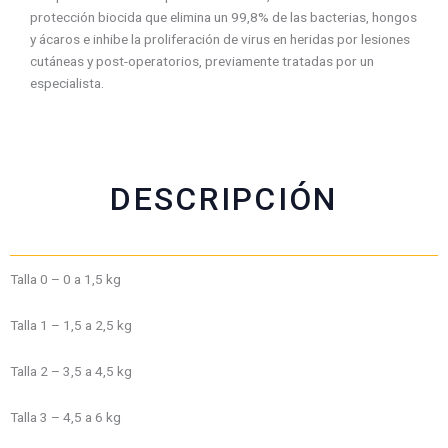
c
a
i
a
protección biocida que elimina un 99,8% de las bacterias, hongos
e
t
t
i
y ácaros e inhibe la proliferación de virus en heridas por lesiones
b
s
t
l
cutáneas y post-operatorios, previamente tratadas por un
o
a
e
especialista.
o
p
r
k
p
DESCRIPCIÓN
Talla 0 – 0 a 1,5 kg
Talla 1 – 1,5 a 2,5 kg
Talla 2 – 3,5 a 4,5 kg
Talla 3 – 4,5 a 6 kg