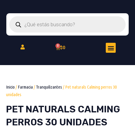
Ir
al
Búsqueda
contenido
de
productos
Menu
Cart
$
0
Peluquería Felina
Inicio
/
Farmacia
/
Tranquilizantes
/ Pet naturals Calming perros 30
unidades
PET NATURALS CALMING
PERROS 30 UNIDADES