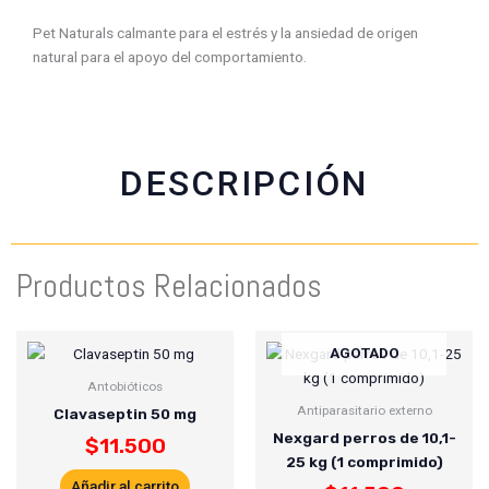
n
n
n
n
Pet Naturals calmante para el estrés y la ansiedad de origen
f
w
t
e
natural para el apoyo del comportamiento.
a
h
w
m
c
a
i
a
e
t
t
i
b
s
t
l
o
a
e
DESCRIPCIÓN
o
p
r
k
p
Productos Relacionados
AGOTADO
Antobióticos
Antiparasitario externo
Clavaseptin 50 mg
Nexgard perros de 10,1-
$
11.500
25 kg (1 comprimido)
Añadir al carrito