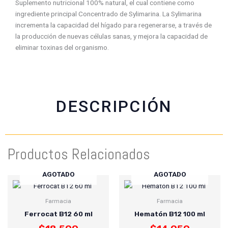
Suplemento nutricional 100% natural, el cual contiene como
f
w
t
e
ingrediente principal Concentrado de Sylimarina. La Sylimarina
a
h
w
m
incrementa la capacidad del hígado para regenerarse, a través de
c
a
i
a
la producción de nuevas células sanas, y mejora la capacidad de
e
t
t
i
eliminar toxinas del organismo.
b
s
t
l
o
a
e
o
p
r
k
p
DESCRIPCIÓN
Productos Relacionados
AGOTADO
AGOTADO
Farmacia
Farmacia
Ferrocat B12 60 ml
Hematón B12 100 ml