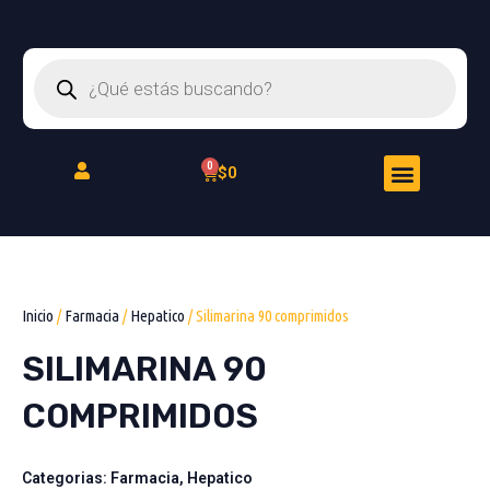
Ir
al
Búsqueda
contenido
de
productos
Menu
Cart
$
0
Peluquería Felina
Inicio
/
Farmacia
/
Hepatico
/ Silimarina 90 comprimidos
SILIMARINA 90
COMPRIMIDOS
Categorias:
Farmacia
,
Hepatico