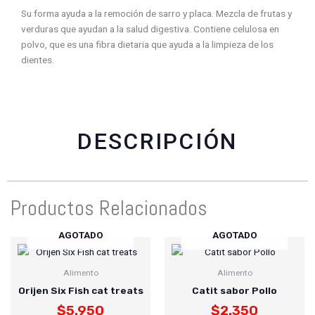
n
n
n
n
Su forma ayuda a la remoción de sarro y placa. Mezcla de frutas y
f
w
t
e
verduras que ayudan a la salud digestiva. Contiene celulosa en
a
h
w
m
polvo, que es una fibra dietaria que ayuda a la limpieza de los
c
a
i
a
dientes.
e
t
t
i
b
s
t
l
o
a
e
o
p
r
k
p
DESCRIPCIÓN
Productos Relacionados
AGOTADO
AGOTADO
Alimento
Alimento
Orijen Six Fish cat treats
Catit sabor Pollo
$
5.950
$
2.350