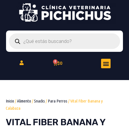
Ir
al
contenido
Búsqueda
de
productos
Menu
Cart
$
0
Peluquería Felina
Inicio
/
Alimento
/
Snacks
/
Para Perros
/ Vital Fiber Banana y
Calabaza
VITAL FIBER BANANA Y