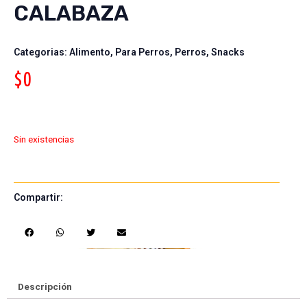
CALABAZA
Categorias:
Alimento
,
Para Perros
,
Perros
,
Snacks
$
0
Sin existencias
Compartir:
S
S
S
S
h
h
h
h
a
a
a
a
r
r
r
r
e
e
e
e
Descripción
o
o
o
o