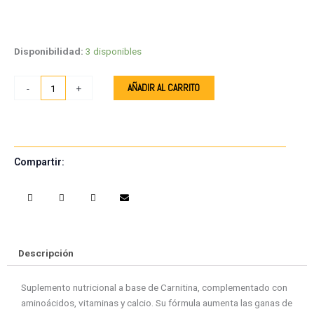
Apetipet
100
ml
Disponibilidad:
3 disponibles
cantidad
AÑADIR AL CARRITO
-
+
Compartir:
S
S
S
S
h
h
h
h
a
a
a
a
r
r
r
r
e
e
e
e
Descripción
o
o
o
o
n
n
n
n
Suplemento nutricional a base de Carnitina, complementado con
f
w
t
e
aminoácidos, vitaminas y calcio. Su fórmula aumenta las ganas de
a
h
w
m