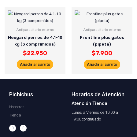
Antiparasitario externo
Antiparasitario externo
Nexgard perros de 4,1-10
Frontline plus gatos
kg (3 comprimidos)
(pipeta)
$
22.950
$
7.900
Añadir al carrito
Añadir al carrito
Pichichus
Horarios de Atención
Atención Tienda
Nosotros
Lunes a Viernes de 10:00 a
Tienda
19:00 continuado
F
I
a
n
c
s
e
t