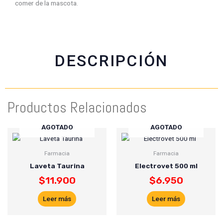
comer de la mascota.
c
a
i
a
e
t
t
i
b
s
t
l
o
a
e
o
p
r
DESCRIPCIÓN
k
p
Productos Relacionados
AGOTADO
AGOTADO
Farmacia
Farmacia
Laveta Taurina
Electrovet 500 ml
$
11.900
$
6.950
Leer más
Leer más