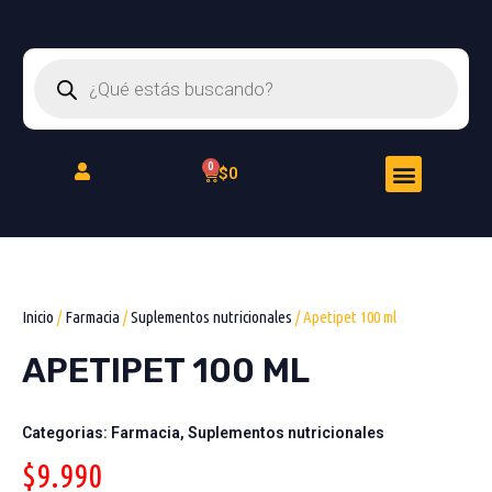
Ir
al
Búsqueda
contenido
de
productos
Menu
Cart
$
0
Peluquería Felina
Inicio
/
Farmacia
/
Suplementos nutricionales
/ Apetipet 100 ml
APETIPET 100 ML
Categorias:
Farmacia
,
Suplementos nutricionales
$
9.990