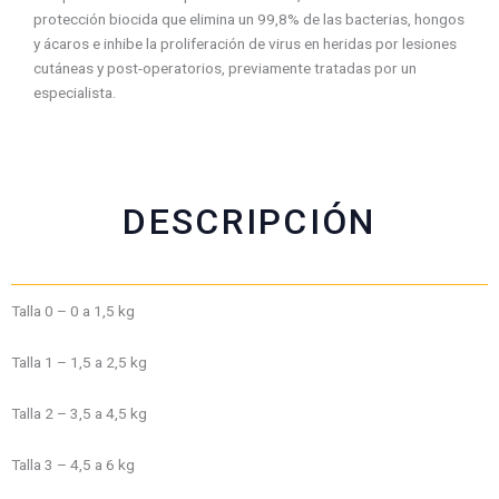
c
a
i
a
protección biocida que elimina un 99,8% de las bacterias, hongos
e
t
t
i
y ácaros e inhibe la proliferación de virus en heridas por lesiones
b
s
t
l
cutáneas y post-operatorios, previamente tratadas por un
o
a
e
especialista.
o
p
r
k
p
DESCRIPCIÓN
Talla 0 – 0 a 1,5 kg
Talla 1 – 1,5 a 2,5 kg
Talla 2 – 3,5 a 4,5 kg
Talla 3 – 4,5 a 6 kg