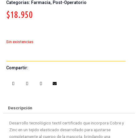
Categorias:
Farmacia
,
Post-Operatorio
$
18.950
Sin existencias
Compartir:
S
S
S
S
h
h
h
h
a
a
a
a
r
r
r
r
e
e
e
e
Descripción
o
o
o
o
n
n
n
n
Desarrollo tecnológico textil certificado que incorpora Cobre y
f
w
t
e
Zinc en un tejido elasticado desarrollado para ajustarse
a
h
w
m
completamente al cuerpo de la mascota, brindando una