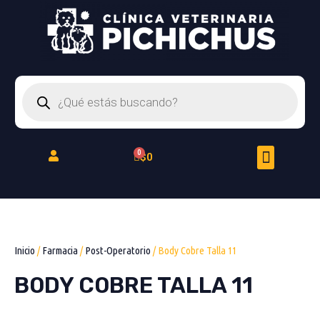
Ir
al
contenido
Búsqueda
de
productos
Menu
Cart
$
0
Peluquería Felina
Inicio
/
Farmacia
/
Post-Operatorio
/ Body Cobre Talla 11
BODY COBRE TALLA 11