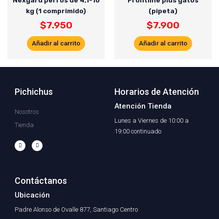
Nexgard perros de 4,1-10
Frontline plus gatos
kg (1 comprimido)
(pipeta)
$
7.950
$
7.900
Añadir al carrito
Añadir al carrito
Pichichus
Horarios de Atención
Atención Tienda
Nosotros
Lunes a Viernes de 10:00 a
Tienda
19:00 continuado
F
I
a
n
c
s
e
t
b
a
o
g
o
r
Contáctanos
k
a
-
m
f
Ubicación
Padre Alonso de Ovalle 877, Santiago Centro