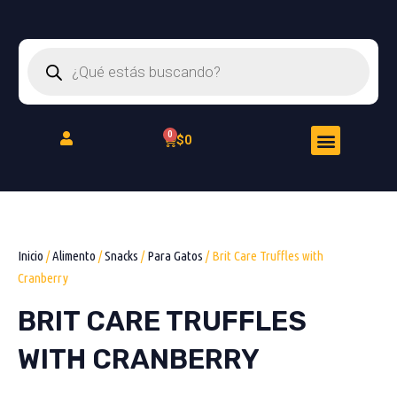
Ir
al
Búsqueda
contenido
de
productos
Menu
Cart
$
0
Peluquería Felina
Inicio
/
Alimento
/
Snacks
/
Para Gatos
/ Brit Care Truffles with
Cranberry
BRIT CARE TRUFFLES
WITH CRANBERRY