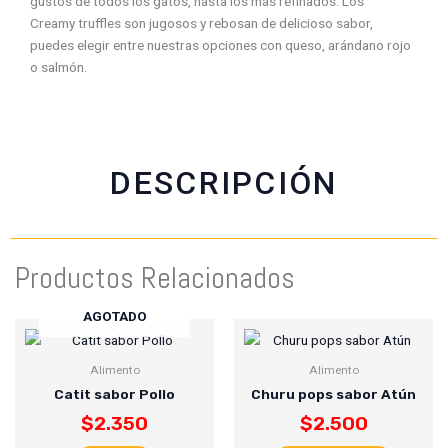
gustos de todos los gatos, hasta los más refinados. Los
c
a
i
a
Creamy truffles son jugosos y rebosan de delicioso sabor,
e
t
t
i
puedes elegir entre nuestras opciones con queso, arándano rojo
b
s
t
l
o salmón.
o
a
e
o
p
r
k
p
DESCRIPCIÓN
Productos Relacionados
AGOTADO
Alimento
Alimento
Catit sabor Pollo
Churu pops sabor Atún
$
2.350
$
2.500