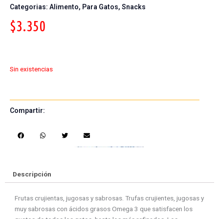
Categorias:
Alimento
,
Para Gatos
,
Snacks
$
3.350
Sin existencias
Compartir:
S
S
S
S
h
h
h
h
a
a
a
a
r
r
r
r
e
e
e
e
Descripción
o
o
o
o
n
n
n
n
Frutas crujientas, jugosas y sabrosas. Trufas crujientes, jugosas y
f
w
t
e
muy sabrosas con ácidos grasos Omega 3 que satisfacen los
a
h
w
m