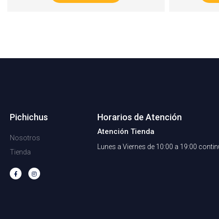
Pichichus
Horarios de Atención
Atención Tienda
Nosotros
Lunes a Viernes de 10:00 a 19:00 conti
Tienda
F
I
a
n
c
s
e
t
b
a
o
g
o
r
k
a
-
m
f