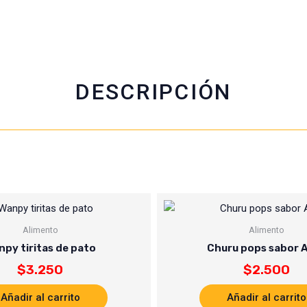
b
s
t
l
o
a
e
o
p
r
k
p
DESCRIPCIÓN
Alimento
Alimento
npy tiritas de pato
Churu pops sabor 
$
3.250
$
2.500
Añadir al carrito
Añadir al carrito