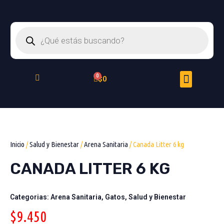
Ir
al
Búsqueda
contenido
de
productos
Menu
Cart
$
0
Peluquería Felina
Inicio
/
Salud y Bienestar
/
Arena Sanitaria
/ Canada Litter 6 kg
CANADA LITTER 6 KG
Categorias:
Arena Sanitaria
,
Gatos
,
Salud y Bienestar
$
9.450