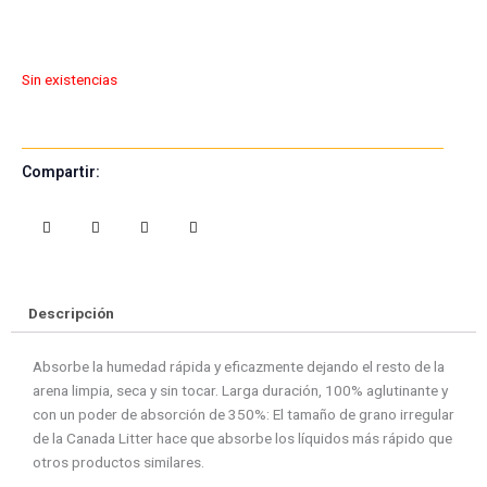
Sin existencias
Compartir:
S
S
S
S
h
h
h
h
a
a
a
a
r
r
r
r
e
e
e
e
Descripción
o
o
o
o
n
n
n
n
Absorbe la humedad rápida y eficazmente dejando el resto de la
f
w
t
e
arena limpia, seca y sin tocar. Larga duración, 100% aglutinante y
a
h
w
m
con un poder de absorción de 350%: El tamaño de grano irregular
c
a
i
a
de la Canada Litter hace que absorbe los líquidos más rápido que
e
t
t
i
otros productos similares.
b
s
t
l