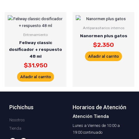
Antiparasitarios internos
Entrenamiento
Nanormen plus gatos
Feliway classic
$
2.350
dosificador + respuesto
48 ml
Añadir al carrito
$
31.950
Añadir al carrito
Pichichus
Horarios de Atención
Atención Tienda
Nosotros
Lunes a Viernes de 10:00 a
Tienda
19:00 continuado