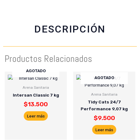
o
a
e
o
p
r
k
p
DESCRIPCIÓN
Productos Relacionados
AGOTADO
AGOTADO
Arena Sanitaria
Arena Sanitaria
Intersan Classic 7 kg
Tidy Cats 24/7
$
13.500
Performance 9,07 kg
Leer más
$
9.500
Leer más