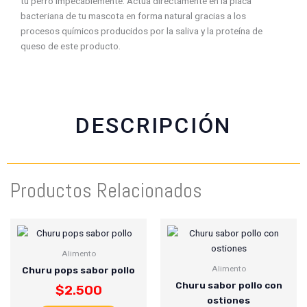
tu perro impecablemente. Actúa directamente en la placa
c
a
i
a
bacteriana de tu mascota en forma natural gracias a los
e
t
t
i
procesos químicos producidos por la saliva y la proteína de
b
s
t
l
queso de este producto.
o
a
e
o
p
r
k
p
DESCRIPCIÓN
Productos Relacionados
Alimento
Alimento
Churu pops sabor pollo
Churu sabor pollo con
$
2.500
ostiones