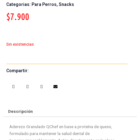
Categorias:
Para Perros
,
Snacks
$
7.900
Sin existencias
Compartir:
S
S
S
S
h
h
h
h
a
a
a
a
r
r
r
r
e
e
e
e
Descripción
o
o
o
o
n
n
n
n
Aderezo Granulado QChef en base a proteína de queso,
f
w
t
e
formulado para mantener la salud dental de
a
h
w
m