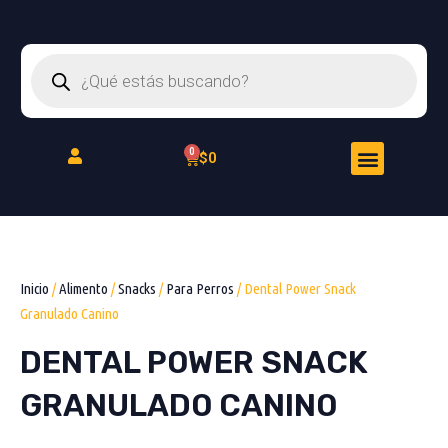
Ir
al
Búsqueda
contenido
de
productos
Menu
Cart
$
0
Peluquería Felina
Inicio
/
Alimento
/
Snacks
/
Para Perros
/ Dental Power Snack
Granulado Canino
DENTAL POWER SNACK
GRANULADO CANINO