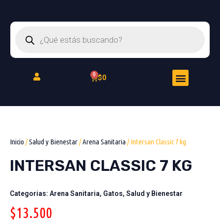
Ir
al
Búsqueda
contenido
de
productos
Menu
Cart
$
0
Peluquería Felina
Inicio
/
Salud y Bienestar
/
Arena Sanitaria
/ Intersan Classic 7 kg
INTERSAN CLASSIC 7 KG
Categorias:
Arena Sanitaria
,
Gatos
,
Salud y Bienestar
$
13.500