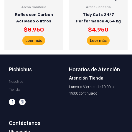
Arena Sanitaria
Arena Sanitaria
Reflex con Carbon
Tidy Cats 24/7
Activado 6 litros
Performance 4,54 kg
$
8.950
$
4.950
Leer más
Leer más
Pichichus
Horarios de Atención
Atención Tienda
Nosotros
Lunes a Viernes de 10:00 a
Tienda
19:00 continuado
F
I
a
n
c
s
e
t
b
a
o
g
o
r
Contáctanos
k
a
-
m
f
Ubicación