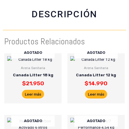
o
a
e
o
p
r
DESCRIPCIÓN
k
p
Productos Relacionados
AGOTADO
AGOTADO
Arena Sanitaria
Arena Sanitaria
Canada Litter 18 kg
Canada Litter 12 kg
$
21.950
$
14.990
Leer más
Leer más
AGOTADO
AGOTADO