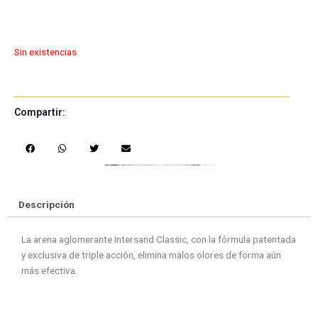
Sin existencias
Compartir:
S
S
S
S
h
h
h
h
a
a
a
a
r
r
r
r
e
e
e
e
Descripción
o
o
o
o
n
n
n
n
La arena aglomerante Intersand Classic, con la fórmula patentada
f
w
t
e
y exclusiva de triple acción, elimina malos olores de forma aún
a
h
w
m
más efectiva.
c
a
i
a
e
t
t
i
b
s
t
l