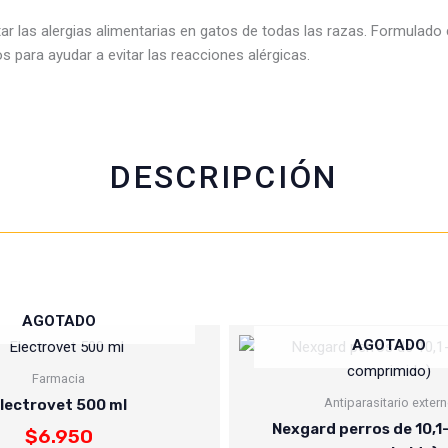
c
a
i
a
tar las alergias alimentarias en gatos de todas las razas. Formulado
e
t
t
i
os para ayudar a evitar las reacciones alérgicas.
b
s
t
l
o
a
e
o
p
r
k
p
DESCRIPCIÓN
AGOTADO
AGOTADO
Farmacia
Antiparasitario exter
lectrovet 500 ml
Nexgard perros de 10,1-
$
6.950