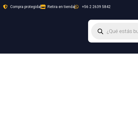
Ir
Compra protegida
Retira en tienda
+56 2 2639 5842
al
contenido
Búsqueda
de
productos