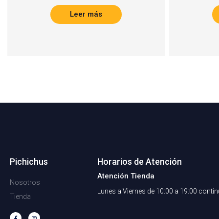
Leer más
Pichichus
Horarios de Atención
Atención Tienda
Nosotros
Lunes a Viernes de 10:00 a 19:00 conti
Tienda
F
I