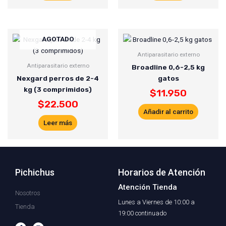
AGOTADO
Antiparasitario externo
Antiparasitario externo
Broadline 0,6-2,5 kg
Nexgard perros de 2-4
gatos
kg (3 comprimidos)
$
11.950
$
22.500
Añadir al carrito
Leer más
Pichichus
Horarios de Atención
Atención Tienda
Nosotros
Lunes a Viernes de 10:00 a
Tienda
19:00 continuado
F
I