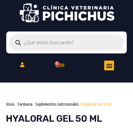
Ir
al
contenido
Búsqueda
de
productos
Menu
Cart
$
0
Peluquería Felina
Inicio
/
Farmacia
/
Suplementos nutricionales
/ Hyaloral Gel 50 ml
HYALORAL GEL 50 ML