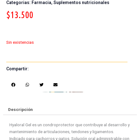
Categorias:
Farmacia
,
Suplementos nutricionales
$
13.500
Sin existencias
Compartir:
S
S
S
S
h
h
h
h
a
a
a
a
r
r
r
r
e
e
e
e
Descripción
o
o
o
o
n
n
n
n
Hyaloral Gel es un condroprotector que contribuye al desarrollo y
f
w
t
e
mantenimiento de articulaciones, tendones y ligamentos.
a
h
w
m
Indicado para cachorros y gatos. Solución oral administrable con