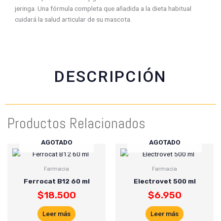
c
a
i
a
jeringa. Una fórmula completa que añadida a la dieta habitual
e
t
t
i
cuidará la salud articular de su mascota.
b
s
t
l
o
a
e
o
p
r
k
p
DESCRIPCIÓN
Productos Relacionados
AGOTADO
AGOTADO
Farmacia
Farmacia
Ferrocat B12 60 ml
Electrovet 500 ml
$
18.500
$
6.950
Leer más
Leer más