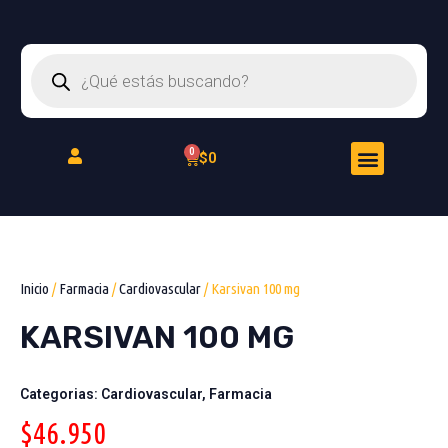
Ir
al
Búsqueda
contenido
de
productos
Menu
Cart
$
0
Peluquería Felina
Inicio
/
Farmacia
/
Cardiovascular
/ Karsivan 100 mg
KARSIVAN 100 MG
Categorias:
Cardiovascular
,
Farmacia
$
46.950