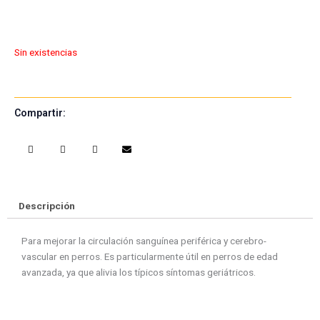
Sin existencias
Compartir:
S
S
S
S
h
h
h
h
a
a
a
a
r
r
r
r
e
e
e
e
Descripción
o
o
o
o
n
n
n
n
Para mejorar la circulación sanguínea periférica y cerebro-
f
w
t
e
vascular en perros. Es particularmente útil en perros de edad
a
h
w
m
avanzada, ya que alivia los típicos síntomas geriátricos.
c
a
i
a
e
t
t
i
b
s
t
l