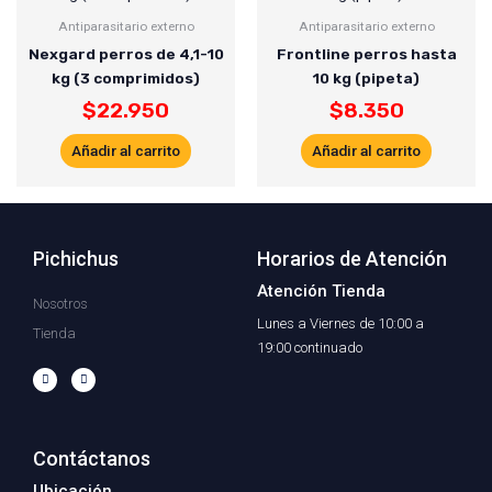
Antiparasitario externo
Antiparasitario externo
Nexgard perros de 4,1-10
Frontline perros hasta
kg (3 comprimidos)
10 kg (pipeta)
$
22.950
$
8.350
Añadir al carrito
Añadir al carrito
Pichichus
Horarios de Atención
Atención Tienda
Nosotros
Lunes a Viernes de 10:00 a
Tienda
19:00 continuado
F
I
a
n
c
s
e
t
b
a
o
g
o
r
Contáctanos
k
a
-
m
f
Ubicación