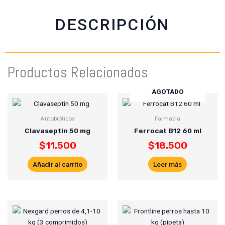
o
a
e
o
p
r
DESCRIPCIÓN
k
p
Productos Relacionados
AGOTADO
Antobióticos
Farmacia
Clavaseptin 50 mg
Ferrocat B12 60 ml
$
11.500
$
18.500
Añadir al carrito
Leer más