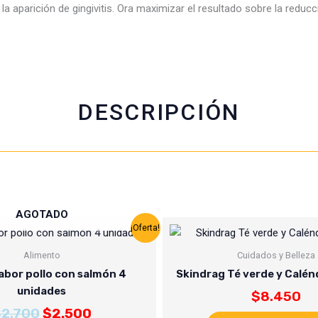
la aparición de gingivitis. Ora maximizar el resultado sobre la reducc
b
s
t
l
o
a
e
o
p
r
k
p
DESCRIPCIÓN
AGOTADO
El
El
¡Oferta!
precio
precio
Alimento
Cuidados y Belleza
original
actual
era:
es:
abor pollo con salmón 4
Skindrag Té verde y Calén
$2.700.
$2.500.
unidades
$
8.450
$
2.700
$
2.500