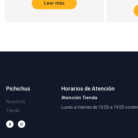
Leer más
Pichichus
Horarios de Atención
Atención Tienda
Nosotros
Lunes a Viernes de 10:00 a 19:00 conti
Tienda
F
I
a
n
c
s
e
t
b
a