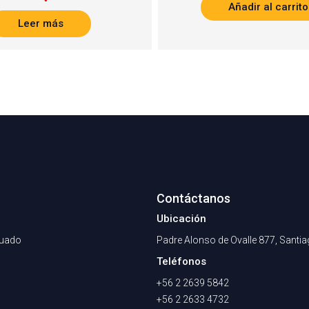
Añadir al carrito
Leer más
Contáctanos
Ubicación
nuado
Padre Alonso de Ovalle 877, Santi
Teléfonos
+56 2 2639 5842
+56 2 2633 4732