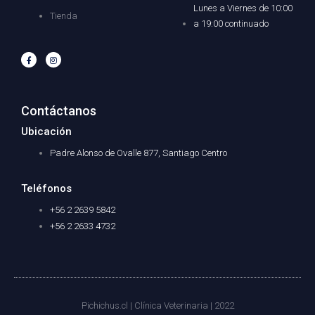
Lunes a Viernes de 10:00
Tienda
a 19:00 continuado
F
I
a
n
c
s
e
t
b
a
o
g
o
r
Contáctanos
k
a
-
m
f
Ubicación
Padre Alonso de Ovalle 877, Santiago Centro
Teléfonos
+56 2 2639 5842
+56 2 2633 4732
Pichichus.cl | Clínica Veterinaria | 2022