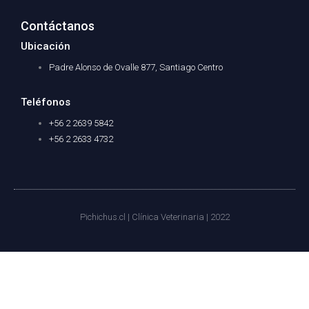
b
a
o
g
o
r
Contáctanos
k
a
-
m
f
Ubicación
Padre Alonso de Ovalle 877, Santiago Centro
Teléfonos
+56 2 2639 5842
+56 2 2633 4732
Pichichus.cl | Clínica Veterinaria | 2022