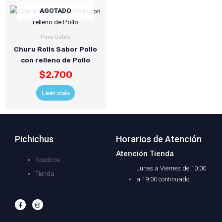
AGOTADO
Para Gatos
Churu Rolls Sabor Pollo
con relleno de Pollo
$
2.700
Leer más
Pichichus
Horarios de Atención
Atención Tienda
Nosotros
Lunes a Viernes de 10:00
Tienda
a 19:00 continuado
F
I
a
n
c
s
e
t