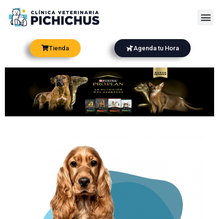
Ir
Me
al
contenido
Tienda
Agenda tu Hora