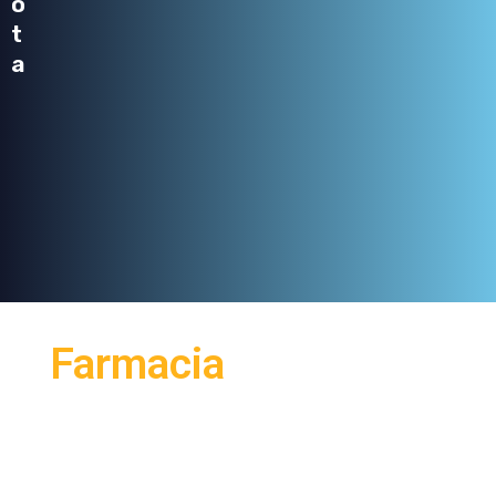
o
t
a
Farmacia