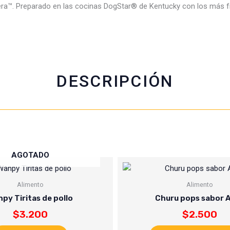
ntera™. Preparado en las cocinas DogStar® de Kentucky con los más 
b
s
t
l
o
a
e
o
p
r
k
p
DESCRIPCIÓN
AGOTADO
Alimento
Alimento
py Tiritas de pollo
Churu pops sabor 
$
3.200
$
2.500