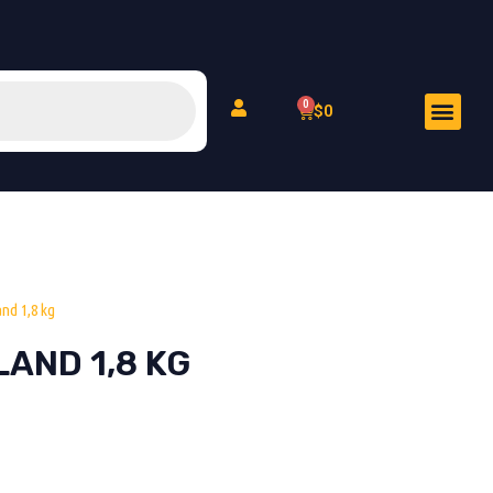
Men
Cart
$
0
Peluquería Felina
nd 1,8 kg
AND 1,8 KG