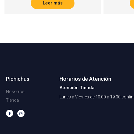
Leer más
Pichichus
Horarios de Atención
Atención Tienda
Nosotros
Lunes a Viernes de 10:00 a 19:00 conti
Tienda
F
I
a
n
c
s
e
t
b
a
o
g
o
r