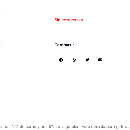
Sin existencias
Compartir:
S
S
S
S
h
h
h
h
a
a
a
a
r
r
r
r
e
e
e
e
o
o
o
o
n
n
n
n
f
w
t
e
a
h
w
m
c
a
i
a
n un 75% de carne y un 25% de vegetales. Esta comida para gatos 
e
t
t
i