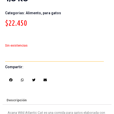
Categorias:
Alimento
,
para gatos
$
22.450
Sin existencias
Compartir:
S
S
S
S
h
h
h
h
a
a
a
a
r
r
r
r
e
e
e
e
Descripción
o
o
o
o
n
n
n
n
Acana Wild Atlantic Cat es una comida para gatos elaborada con