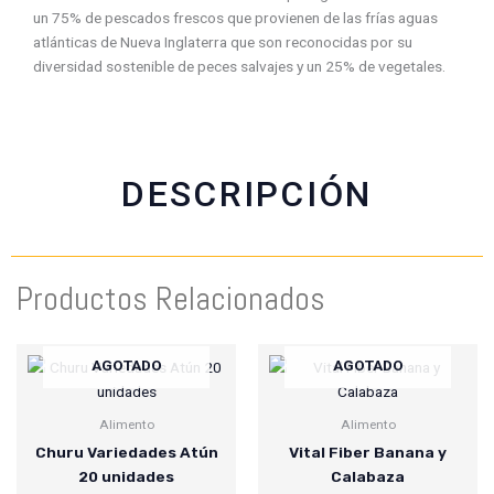
f
w
t
e
un 75% de pescados frescos que provienen de las frías aguas
a
h
w
m
atlánticas de Nueva Inglaterra que son reconocidas por su
c
a
i
a
diversidad sostenible de peces salvajes y un 25% de vegetales.
e
t
t
i
b
s
t
l
o
a
e
o
p
r
k
p
DESCRIPCIÓN
Productos Relacionados
AGOTADO
AGOTADO
Alimento
Alimento
Churu Variedades Atún
Vital Fiber Banana y
20 unidades
Calabaza