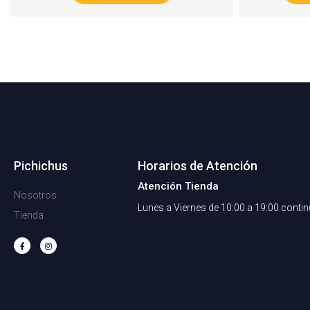
Pichichus
Horarios de Atención
Atención Tienda
Nosotros
Lunes a Viernes de 10:00 a 19:00 conti
Tienda
F
I
a
n
c
s
e
t
b
a
o
g
o
r
k
a
-
m
f