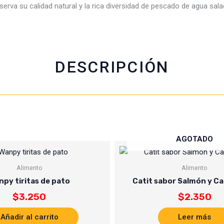
rva su calidad natural y la rica diversidad de pescado de agua salad
b
s
t
l
o
a
e
o
p
r
k
p
DESCRIPCIÓN
AGOTADO
Alimento
Alimento
npy tiritas de pato
Catit sabor Salmón y C
$
3.250
$
2.350
Añadir al carrito
Leer más