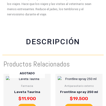
f
w
t
e
los viajes. Hace que los viajes y las visitas al veterinario sean
a
h
w
m
menos estresantes. Reduce el jadeo, los temblores y el
c
a
i
a
nerviosismo durante el viaje.
e
t
t
i
b
s
t
l
o
a
e
o
p
r
k
p
DESCRIPCIÓN
Productos Relacionados
AGOTADO
Farmacia
Antiparasitario externo
Laveta Taurina
Frontline spray 250 ml
$
11.900
$
19.500