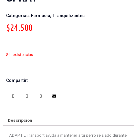
Categorias:
Farmacia
,
Tranquilizantes
$
24.500
Sin existencias
Compartir:
S
S
S
S
h
h
h
h
a
a
a
a
r
r
r
r
e
e
e
e
Descripción
o
o
o
o
n
n
n
n
ADAPTIL Transport ayuda a mantener a tu perro relajado durante