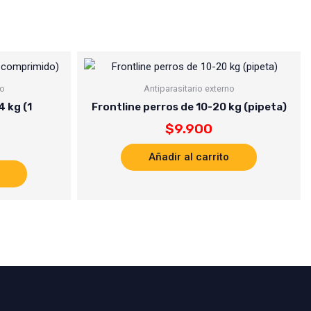
no
Antiparasitario externo
 kg (1
Frontline perros de 10-20 kg (pipeta)
$
9.900
Añadir al carrito