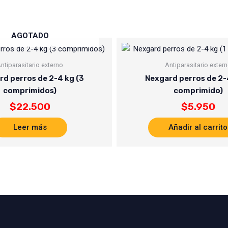
AGOTADO
ntiparasitario externo
Antiparasitario exter
d perros de 2-4 kg (3
Nexgard perros de 2-4
comprimidos)
comprimido)
$
22.500
$
5.950
Leer más
Añadir al carrito