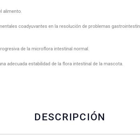
b
s
t
l
l alimento.
o
a
e
o
p
r
entales coadyuvantes en la resolución de problemas gastrointestina
k
p
ogresiva de la microflora intestinal normal.
na adecuada estabilidad de la flora intestinal de la mascota.
DESCRIPCIÓN