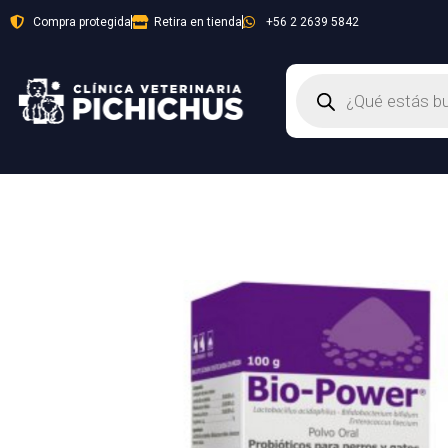
Ir
Compra protegida
Retira en tienda
+56 2 2639 5842
al
contenido
Búsqueda
de
productos