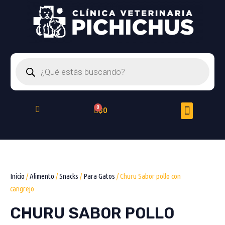
Ir
al
contenido
Búsqueda
de
productos
Menu
Cart
$
0
Peluquería Felina
Inicio
/
Alimento
/
Snacks
/
Para Gatos
/ Churu Sabor pollo con
cangrejo
CHURU SABOR POLLO