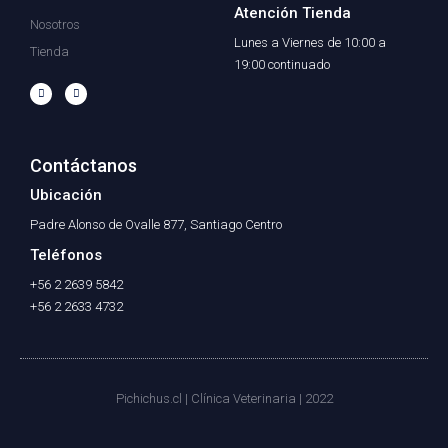
Atención Tienda
Nosotros
Lunes a Viernes de 10:00 a
Tienda
19:00 continuado
F
I
a
n
c
s
e
t
b
a
o
g
o
r
Contáctanos
k
a
-
m
f
Ubicación
Padre Alonso de Ovalle 877, Santiago Centro
Teléfonos
+56 2 2639 5842
+56 2 2633 4732
Pichichus.cl | Clínica Veterinaria | 2022