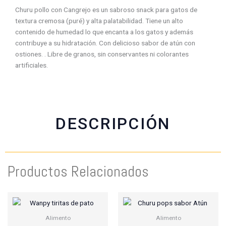
n
n
n
n
Churu pollo con Cangrejo es un sabroso snack para gatos de
f
w
t
e
textura cremosa (puré) y alta palatabilidad. Tiene un alto
a
h
w
m
contenido de humedad lo que encanta a los gatos y además
c
a
i
a
contribuye a su hidratación. Con delicioso sabor de atún con
e
t
t
i
ostiones. . Libre de granos, sin conservantes ni colorantes
b
s
t
l
artificiales.
o
a
e
o
p
r
k
p
DESCRIPCIÓN
Productos Relacionados
Alimento
Alimento