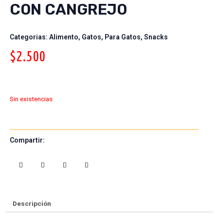
CON CANGREJO
Categorias:
Alimento
,
Gatos
,
Para Gatos
,
Snacks
$
2.500
Sin existencias
Compartir:
S
S
S
S
h
h
h
h
a
a
a
a
r
r
r
r
e
e
e
e
Descripción
o
o
o
o