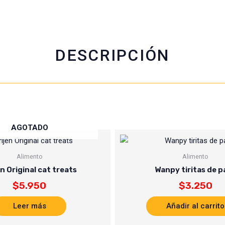
b
s
t
l
o
a
e
o
p
r
k
p
DESCRIPCIÓN
AGOTADO
Alimento
Alimento
en Original cat treats
Wanpy tiritas de p
$
5.950
$
3.250
Leer más
Añadir al carrito