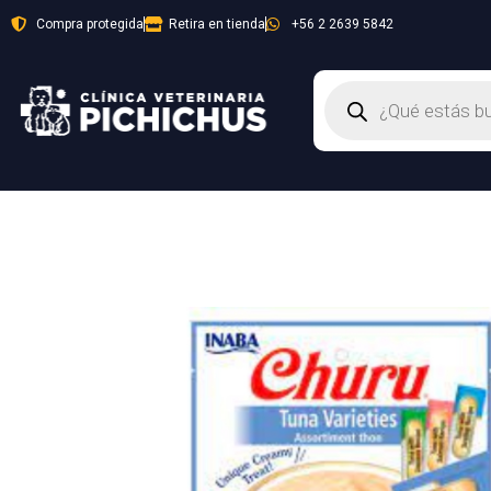
Ir
Compra protegida
Retira en tienda
+56 2 2639 5842
al
contenido
Búsqueda
de
productos