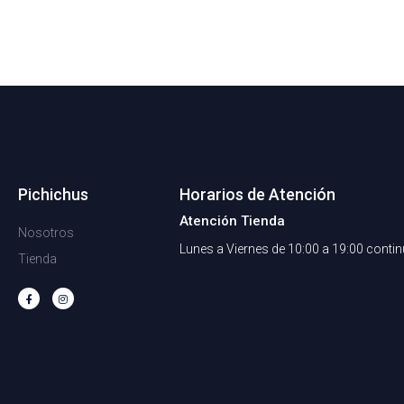
Pichichus
Horarios de Atención
Atención Tienda
Nosotros
Lunes a Viernes de 10:00 a 19:00 conti
Tienda
F
I
a
n
c
s
e
t
b
a
o
g
o
r
k
a
-
m
f