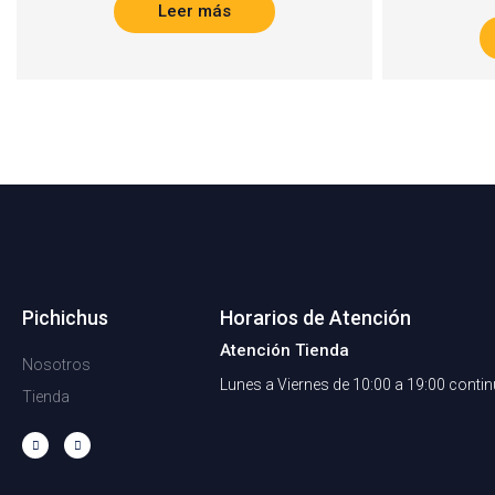
Leer más
Pichichus
Horarios de Atención
Atención Tienda
Nosotros
Lunes a Viernes de 10:00 a 19:00 conti
Tienda
F
I
a
n
c
s
e
t
b
a