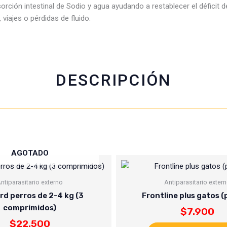
rción intestinal de Sodio y agua ayudando a restablecer el déficit de
b
s
t
l
viajes o pérdidas de fluido.
o
a
e
o
p
r
k
p
DESCRIPCIÓN
AGOTADO
ntiparasitario externo
Antiparasitario exter
d perros de 2-4 kg (3
Frontline plus gatos (
comprimidos)
$
7.900
$
22.500