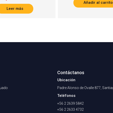
Añadir al carrito
Leer más
Contáctanos
Ubicación
nuado
Padre Alonso de Ovalle 877, Santi
Teléfonos
+56 2 2639 5842
+56 2 2633 4732