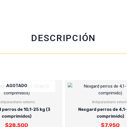
b
s
t
l
o
a
e
o
p
r
k
p
DESCRIPCIÓN
AGOTADO
ntiparasitario externo
Antiparasitario exter
 perros de 10,1-25 kg (3
Nexgard perros de 4,1-
comprimidos)
comprimido)
$
28.500
$
7.950