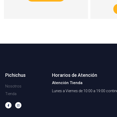
Pichichus
Horarios de Atención
Atención Tienda
Nosotros
Lunes a Viernes de 10:00 a 19:00 conti
Tienda
F
I
a
n
c
s
e
t
b
a