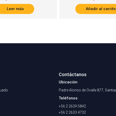
Leer más
Añadir al carrito
Contáctanos
Ubicación
nuado
Padre Alonso de Ovalle 877, Santi
Teléfonos
+56 2 2639 5842
+56 2 2633 4732