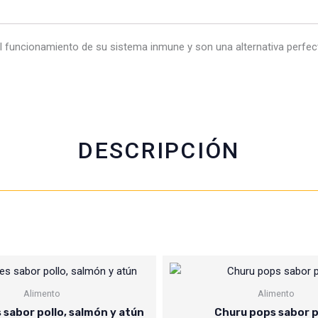
a
h
w
m
c
a
i
a
 al funcionamiento de su sistema inmune y son una alternativa perfec
e
t
t
i
b
s
t
l
o
a
e
o
p
r
k
p
DESCRIPCIÓN
Alimento
Alimento
 sabor pollo, salmón y atún
Churu pops sabor p