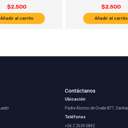
$
2.500
$
2.500
Añadir al carrito
Añadir al carrito
Contáctanos
Ubicación
nuado
Padre Alonso de Ovalle 877, Santi
Teléfonos
+56 2 2639 5842