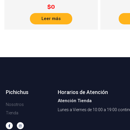
$
0
Leer más
Pichichus
Horarios de Atención
Atención Tienda
Nosotros
Lunes a Viernes de 10:00 a 19:00 conti
Tienda
F
I
a
n
c
s