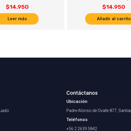
$
14.950
$
14.950
Leer más
Añadir al carrito
Contáctanos
Ubicación
nuado
Padre Alonso de Ovalle 877, Santi
Teléfonos
+56 2 2639 5842