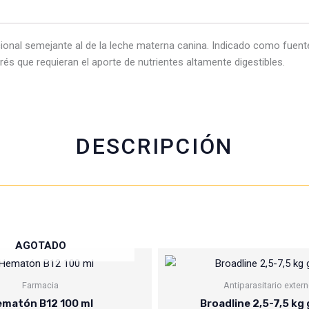
a
h
w
m
c
a
i
a
cional semejante al de la leche materna canina. Indicado como fuen
e
t
t
i
és que requieran el aporte de nutrientes altamente digestibles.
b
s
t
l
o
a
e
o
p
r
k
p
DESCRIPCIÓN
AGOTADO
Farmacia
Antiparasitario exter
matón B12 100 ml
Broadline 2,5-7,5 kg