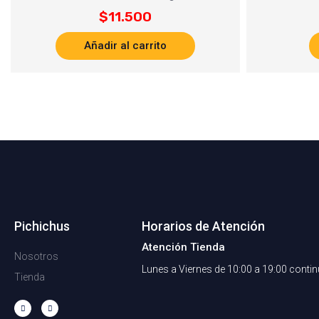
$
11.500
Añadir al carrito
Pichichus
Horarios de Atención
Atención Tienda
Nosotros
Lunes a Viernes de 10:00 a 19:00 conti
Tienda
F
I
a
n
c
s