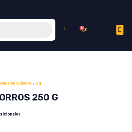
Me
Cart
$
0
Peluquería Felina
Mamistop cachorros 250 g
ORROS 250 G
ricionales