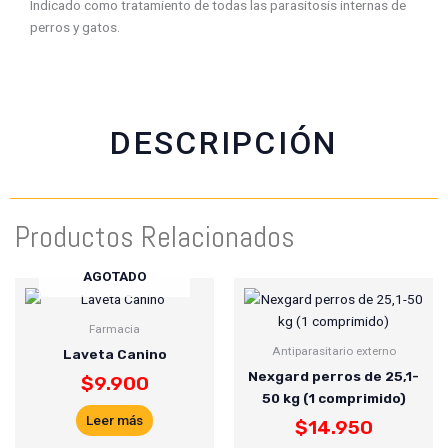
Indicado como tratamiento de todas las parasitosis internas de
f
w
t
e
perros y gatos.
a
h
w
m
c
a
i
a
e
t
t
i
b
s
t
l
o
a
e
DESCRIPCIÓN
o
p
r
k
p
Productos Relacionados
AGOTADO
Farmacia
Antiparasitario externo
Laveta Canino
Nexgard perros de 25,1-
$
9.900
50 kg (1 comprimido)
Leer más
$
14.950