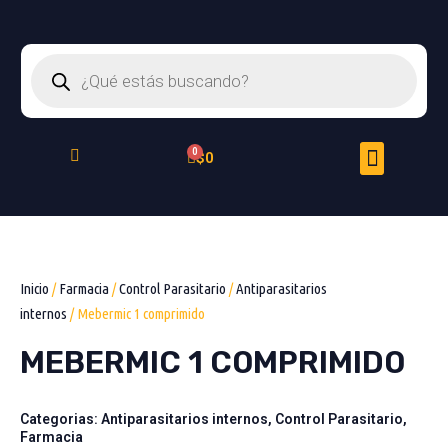
Ir
al
Búsqueda
contenido
de
productos
Menu
Cart
$
0
Peluquería Felina
Inicio
/
Farmacia
/
Control Parasitario
/
Antiparasitarios
internos
/ Mebermic 1 comprimido
MEBERMIC 1 COMPRIMIDO
Categorias:
Antiparasitarios internos
,
Control Parasitario
,
Farmacia