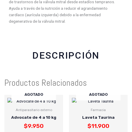
de trastornos de la válvula mitral desde estadíos tempranos.
a
h
w
m
Ayuda a través de la nutrición a reducir el agrandamiento
c
a
i
a
cardíaco (aurícula izquierda) debido a la enfermedad
e
t
t
i
degenerativa de la válvula mitral.
b
s
t
l
o
a
e
o
p
r
k
p
DESCRIPCIÓN
Productos Relacionados
AGOTADO
AGOTADO
Antiparasitario externo
Farmacia
Advocate de 4 a 10 kg
Laveta Taurina
$
9.950
$
11.900