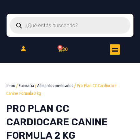
Ir
al
Búsqueda
contenido
de
productos
Menu
Cart
$
0
Peluquería Felina
Inicio
/
Farmacia
/
Alimentos medicados
/ Pro Plan CC Cardiocare
Canine Formula 2 kg
PRO PLAN CC
CARDIOCARE CANINE
FORMULA 2 KG