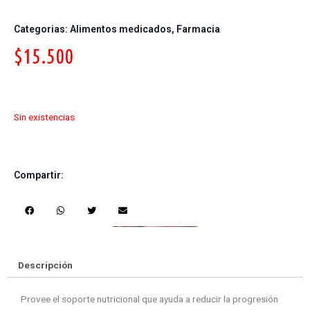
Categorias:
Alimentos medicados
,
Farmacia
$
15.500
Sin existencias
Compartir:
S
S
S
S
h
h
h
h
a
a
a
a
r
r
r
r
e
e
e
e
Descripción
o
o
o
o
n
n
n
n
Provee el soporte nutricional que ayuda a reducir la progresión
f
w
t
e