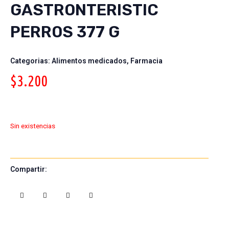
GASTRONTERISTIC
PERROS 377 G
Categorias:
Alimentos medicados
,
Farmacia
$
3.200
Sin existencias
Compartir:
S
S
S
S
h
h
h
h
a
a
a
a
r
r
r
r