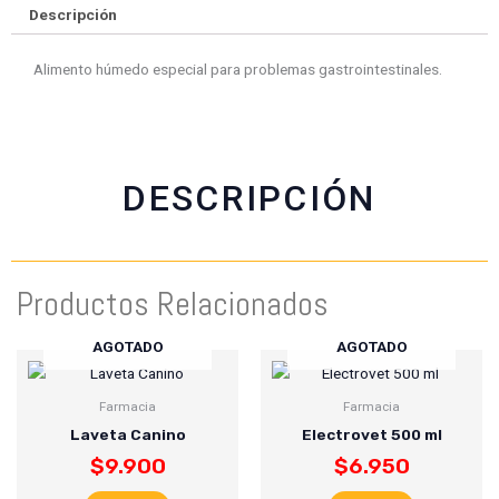
e
e
e
e
Descripción
o
o
o
o
n
n
n
n
Alimento húmedo especial para problemas gastrointestinales.
f
w
t
e
a
h
w
m
c
a
i
a
e
t
t
i
b
s
t
l
DESCRIPCIÓN
o
a
e
o
p
r
k
p
Productos Relacionados
AGOTADO
AGOTADO
Farmacia
Farmacia
Laveta Canino
Electrovet 500 ml
$
9.900
$
6.950