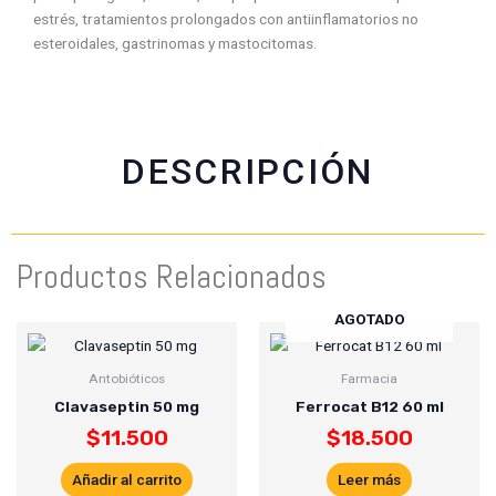
c
a
i
a
estrés, tratamientos prolongados con antiinflamatorios no
e
t
t
i
esteroidales, gastrinomas y mastocitomas.
b
s
t
l
o
a
e
o
p
r
k
p
DESCRIPCIÓN
Productos Relacionados
AGOTADO
Antobióticos
Farmacia
Clavaseptin 50 mg
Ferrocat B12 60 ml
$
11.500
$
18.500
Añadir al carrito
Leer más