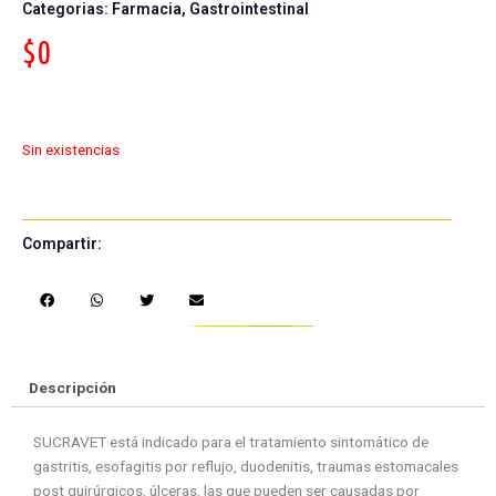
Categorias:
Farmacia
,
Gastrointestinal
$
0
Sin existencias
Compartir:
S
S
S
S
h
h
h
h
a
a
a
a
r
r
r
r
e
e
e
e
Descripción
o
o
o
o
n
n
n
n
SUCRAVET está indicado para el tratamiento sintomático de
f
w
t
e
gastritis, esofagitis por reflujo, duodenitis, traumas estomacales
a
h
w
m
post quirúrgicos, úlceras, las que pueden ser causadas por