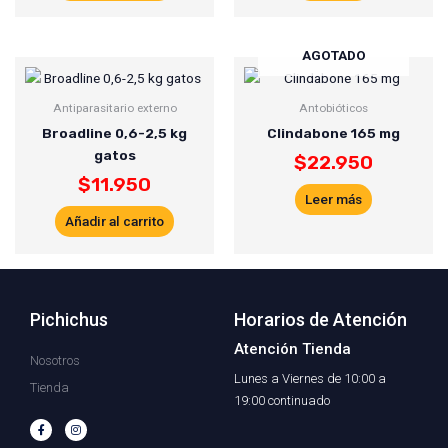
AGOTADO
Antiparasitario externo
Antobióticos
Broadline 0,6-2,5 kg
Clindabone 165 mg
gatos
$
22.950
$
11.950
Leer más
Añadir al carrito
Pichichus
Horarios de Atención
Atención Tienda
Nosotros
Lunes a Viernes de 10:00 a
Tienda
19:00 continuado
F
I
a
n
c
s