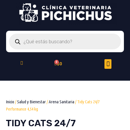
Ir
al
contenido
Búsqueda
de
productos
Menu
Cart
$
0
Peluquería Felina
Inicio
/
Salud y Bienestar
/
Arena Sanitaria
/ Tidy Cats 24/7
Performance 4,54 kg
TIDY CATS 24/7