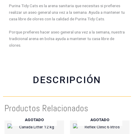
n
n
n
n
Purina Tidy Cats es la arena sanitaria que necesitas si prefieres
f
w
t
e
realizar un aseo general una vez a la semana. Ayuda a mantener tu
a
h
w
m
casa libre de olores con la calidad de Purina Tidy Cats.
c
a
i
a
e
t
t
i
Porque prefieres hacer aseo general una vez a la semana, nuestra
b
s
t
l
tradicional arena en bolsa ayuda a mantener tu casa libre de
o
a
e
olores.
o
p
r
k
p
DESCRIPCIÓN
Productos Relacionados
AGOTADO
AGOTADO