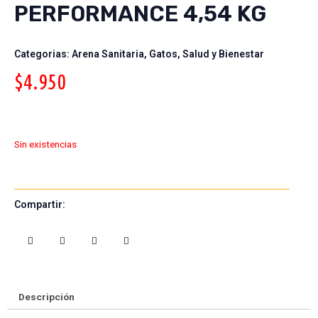
PERFORMANCE 4,54 KG
Categorias:
Arena Sanitaria
,
Gatos
,
Salud y Bienestar
$
4.950
Sin existencias
Compartir:
S
S
S
S
h
h
h
h
a
a
a
a
r
r
r
r
e
e
e
e
Descripción
o
o
o
o