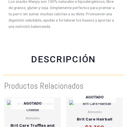
Los snacks Wanpy son 100% naturales e hipoalergénicos, libre
f
w
t
e
de granos, gluten y soja. Simplemente perfectos para premiar a
a
h
w
m
tu perro sin sumar muchas calorías a su dieta. Promueven una
c
a
i
a
digestión saludable, ayudan a fortalecer los huesos y aportan a
e
t
t
i
una nutrición balanceada.
b
s
t
l
o
a
e
o
p
r
k
p
DESCRIPCIÓN
Productos Relacionados
AGOTADO
AGOTADO
Alimento
Alimento
Brit Care Hairball
Brit Care Truffles and