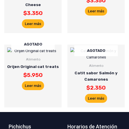
$
3.350
Cheese
Leer más
$
3.350
Leer más
AGOTADO
AGOTADO
Alimento
Alimento
Orijen Original cat treats
Catit sabor Salmón y
$
5.950
Camarones
Leer más
$
2.350
Leer más
Pichichus
Horarios de Atención