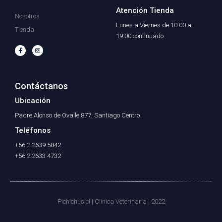
Atención Tienda
Nosotros
Lunes a Viernes de 10:00 a
Tienda
19:00 continuado
F
I
a
n
c
s
e
t
b
a
o
g
o
r
Contáctanos
k
a
-
m
f
Ubicación
Padre Alonso de Ovalle 877, Santiago Centro
Teléfonos
+56 2 2639 5842
+56 2 2633 4732
Pichichus.cl | Clínica Veterinaria | 2022