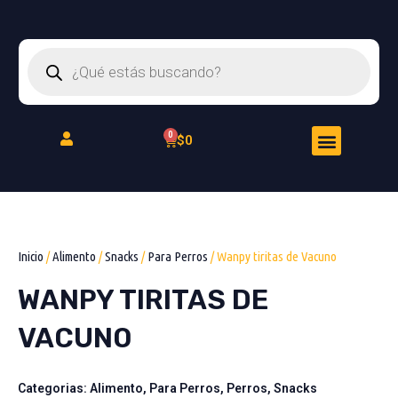
Ir
al
Búsqueda
contenido
de
productos
Menu
Cart
$
0
Peluquería Felina
Inicio
/
Alimento
/
Snacks
/
Para Perros
/ Wanpy tiritas de Vacuno
WANPY TIRITAS DE
VACUNO
Categorias:
Alimento
,
Para Perros
,
Perros
,
Snacks