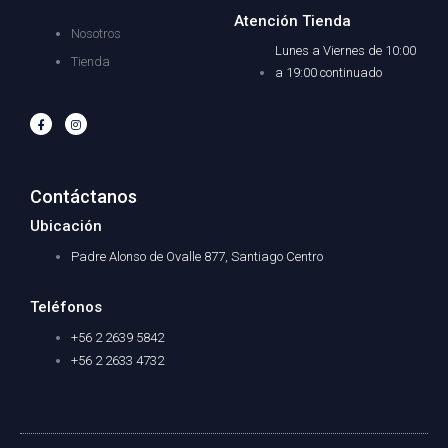
Atención Tienda
Nosotros
Lunes a Viernes de 10:00
Tienda
a 19:00 continuado
F
I
a
n
c
s
e
t
b
a
o
g
o
r
Contáctanos
k
a
-
m
f
Ubicación
Padre Alonso de Ovalle 877, Santiago Centro
Teléfonos
+56 2 2639 5842
+56 2 2633 4732