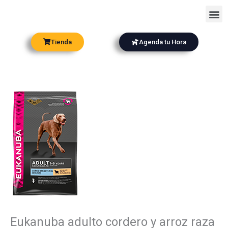
Ir
Me
al
contenido
Tienda
Agenda tu Hora
Eukanuba adulto cordero y arroz raza