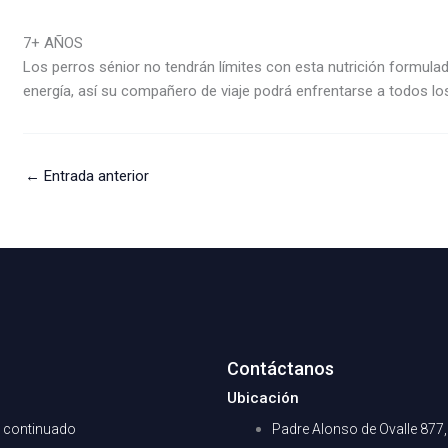
7+ AÑOS
Los perros sénior no tendrán límites con esta nutrición formul
energía, así su compañero de viaje podrá enfrentarse a todos lo
←
Entrada anterior
Contáctanos
Ubicación
0 continuado
Padre Alonso de Ovalle 877,