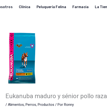
osotros
Clínica
Peluquería Felina
Farmacia
La Tie
Eukanuba maduro y sénior pollo raz
/
Alimentos
,
Perros
,
Productos
/ Por
Ronny