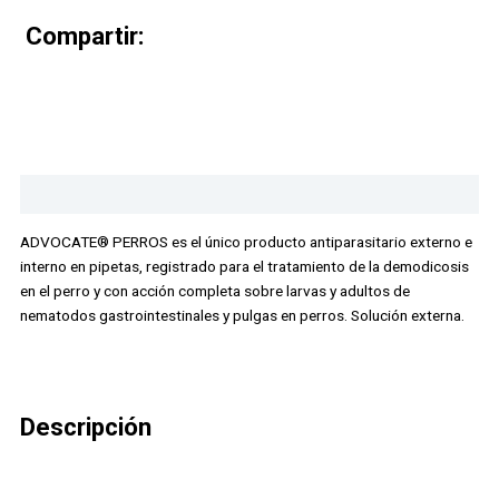
Compartir:
S
S
S
S
h
h
h
h
a
a
a
a
r
r
r
r
Descripción
e
e
e
e
o
o
o
o
ADVOCATE® PERROS es el único producto antiparasitario externo e
n
n
n
n
interno en pipetas, registrado para el tratamiento de la demodicosis
f
w
t
e
en el perro y con acción completa sobre larvas y adultos de
a
h
w
m
nematodos gastrointestinales y pulgas en perros. Solución externa.
c
a
i
a
e
t
t
i
b
s
t
l
o
a
e
o
p
r
Descripción
k
p