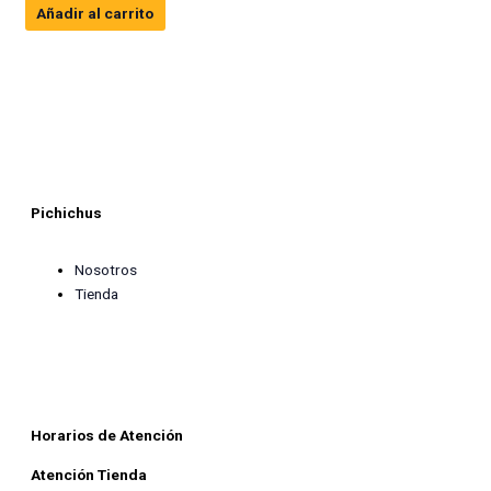
Añadir al carrito
Pichichus
Nosotros
Tienda
F
I
a
n
Horarios de Atención
c
s
Atención Tienda