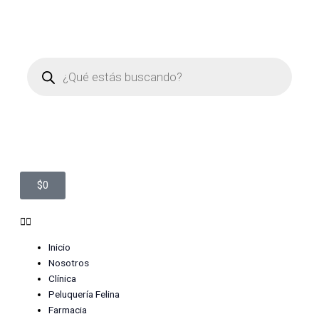
Ir
al
contenido
Búsqueda
de
productos
Cart
$
0
Menu
Inicio
Nosotros
Clínica
Peluquería Felina
Farmacia