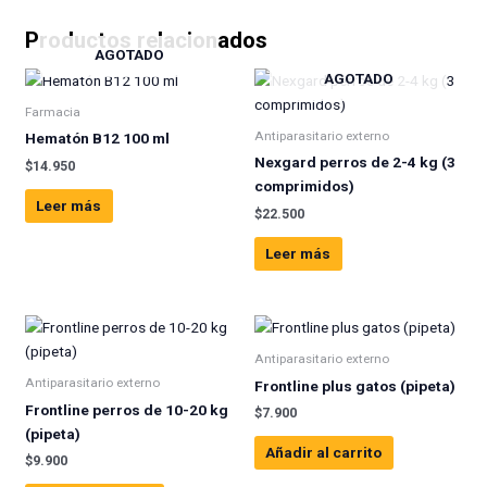
Productos relacionados
AGOTADO
AGOTADO
Farmacia
Antiparasitario externo
Hematón B12 100 ml
Nexgard perros de 2-4 kg (3
$
14.950
comprimidos)
Leer más
$
22.500
Leer más
Antiparasitario externo
Antiparasitario externo
Frontline plus gatos (pipeta)
Frontline perros de 10-20 kg
$
7.900
(pipeta)
Añadir al carrito
$
9.900