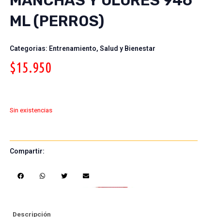
MANCHAS Y OLORES 946
ML (PERROS)
Categorias:
Entrenamiento
,
Salud y Bienestar
$
15.950
Sin existencias
Compartir:
S
S
S
S
h
h
h
h
a
a
a
a
r
r
r
r
e
e
e
e
Descripción