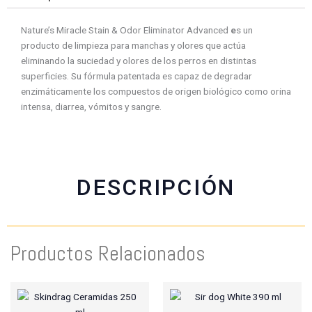
o
o
o
o
n
n
n
n
Nature’s Miracle Stain & Odor Eliminator Advanced
e
s un
f
w
t
e
producto de limpieza para manchas y olores que actúa
a
h
w
m
eliminando la suciedad y olores de los perros en distintas
c
a
i
a
superficies. Su fórmula patentada es capaz de degradar
e
t
t
i
enzimáticamente los compuestos de origen biológico como orina
b
s
t
l
intensa, diarrea, vómitos y sangre.
o
a
e
o
p
r
k
p
DESCRIPCIÓN
Productos Relacionados