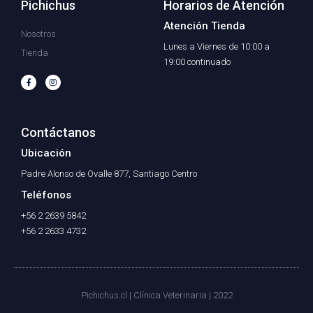
Pichichus
Horarios de Atención
Atención Tienda
Nosotros
Lunes a Viernes de 10:00 a
Tienda
19:00 continuado
F
I
a
n
c
s
e
t
b
a
o
g
o
r
Contáctanos
k
a
-
m
f
Ubicación
Padre Alonso de Ovalle 877, Santiago Centro
Teléfonos
+56 2 2639 5842
+56 2 2633 4732
Pichichus.cl | Clínica Veterinaria | 2022