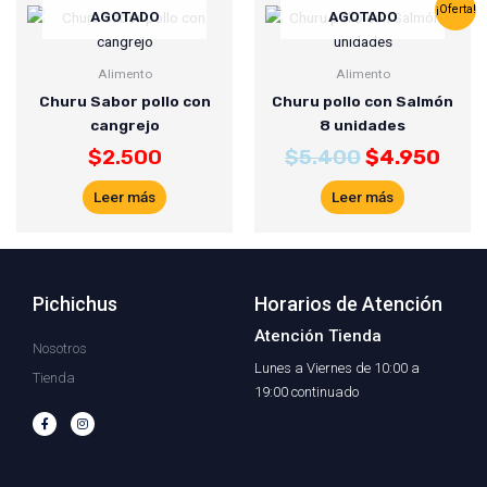
El
El
¡Oferta!
AGOTADO
AGOTADO
precio
prec
original
actu
Alimento
Alimento
era:
es:
Churu Sabor pollo con
Churu pollo con Salmón
$5.400.
$4.9
cangrejo
8 unidades
$
2.500
$
5.400
$
4.950
Leer más
Leer más
Pichichus
Horarios de Atención
Atención Tienda
Nosotros
Lunes a Viernes de 10:00 a
Tienda
19:00 continuado
F
I
a
n
c
s
e
t
b
a
o
g