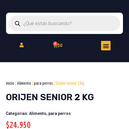
Ir
al
Búsqueda
contenido
de
productos
Menu
Cart
$
0
Peluquería Felina
Inicio
/
Alimento
/
para perros
/ Orijen Senior 2 kg
ORIJEN SENIOR 2 KG
Categorias:
Alimento
,
para perros
$
24.950