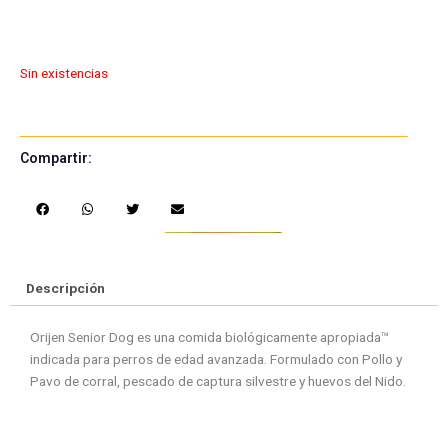
Sin existencias
Compartir:
S
S
S
S
h
h
h
h
a
a
a
a
r
r
r
r
e
e
e
e
Descripción
o
o
o
o
n
n
n
n
Orijen Senior Dog es una comida biológicamente apropiada™
f
w
t
e
indicada para perros de edad avanzada. Formulado con Pollo y
a
h
w
m
Pavo de corral, pescado de captura silvestre y huevos del Nido.
c
a
i
a
e
t
t
i
b
s
t
l