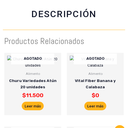
o
a
e
o
p
r
DESCRIPCIÓN
k
p
Productos Relacionados
AGOTADO
AGOTADO
Alimento
Alimento
Churu Variedades Atún
Vital Fiber Banana y
20 unidades
Calabaza
$
11.500
$
0
Leer más
Leer más