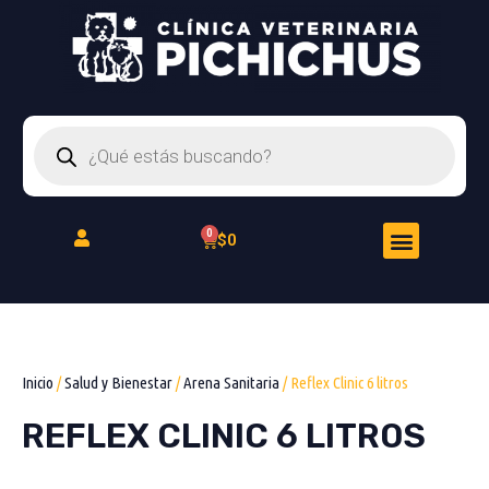
Ir
al
contenido
Búsqueda
de
productos
Menu
Cart
$
0
Peluquería Felina
Inicio
/
Salud y Bienestar
/
Arena Sanitaria
/ Reflex Clinic 6 litros
REFLEX CLINIC 6 LITROS