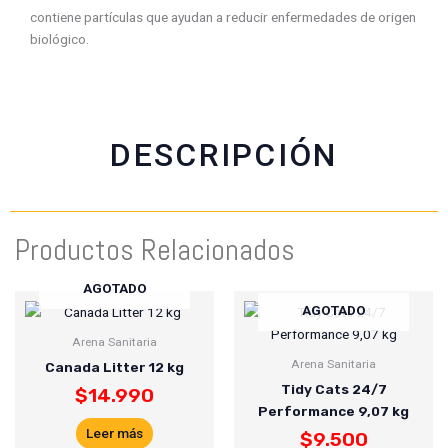
c
a
i
a
contiene partículas que ayudan a reducir enfermedades de origen
e
t
t
i
biológico.
b
s
t
l
o
a
e
o
p
r
k
p
DESCRIPCIÓN
Productos Relacionados
AGOTADO
AGOTADO
Arena Sanitaria
Arena Sanitaria
Canada Litter 12 kg
Tidy Cats 24/7
$
14.990
Performance 9,07 kg
Leer más
$
9.500