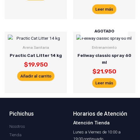
Leer más
AGOTADO
Arena Sanitaria
Entrenamiento
Practic Cat Litter 14 kg
Feliway classic spray 60
ml
$
19.950
$
21.950
Añadir al carrito
Leer más
Pichichus
Horarios de Atención
Atención Tienda
Nosotros
Lunes a Viernes de 10:00 a
Tienda
19:00 continuado