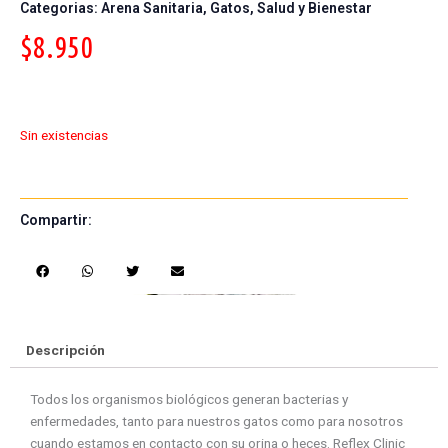
Categorias:
Arena Sanitaria
,
Gatos
,
Salud y Bienestar
$
8.950
Sin existencias
Compartir:
S
S
S
S
h
h
h
h
a
a
a
a
r
r
r
r
e
e
e
e
Descripción
o
o
o
o
n
n
n
n
Todos los organismos biológicos generan bacterias y
f
w
t
e
enfermedades, tanto para nuestros gatos como para nosotros
a
h
w
m
cuando estamos en contacto con su orina o heces. Reflex Clinic