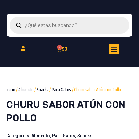
Ir
al
Búsqueda
contenido
de
productos
Menu
Cart
$
0
Peluquería Felina
Inicio
/
Alimento
/
Snacks
/
Para Gatos
/ Churu sabor Atún con Pollo
CHURU SABOR ATÚN CON
POLLO
Categorias:
Alimento
,
Para Gatos
,
Snacks