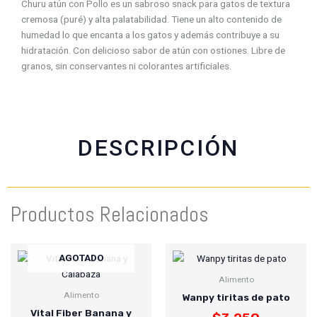
Churu atún con Pollo es un sabroso snack para gatos de textura
f
w
t
e
cremosa (puré) y alta palatabilidad. Tiene un alto contenido de
a
h
w
m
humedad lo que encanta a los gatos y además contribuye a su
c
a
i
a
hidratación. Con delicioso sabor de atún con ostiones. Libre de
e
t
t
i
granos, sin conservantes ni colorantes artificiales.
b
s
t
l
o
a
e
o
p
r
k
p
DESCRIPCIÓN
Productos Relacionados
AGOTADO
Alimento
Alimento
Wanpy tiritas de pato
Vital Fiber Banana y