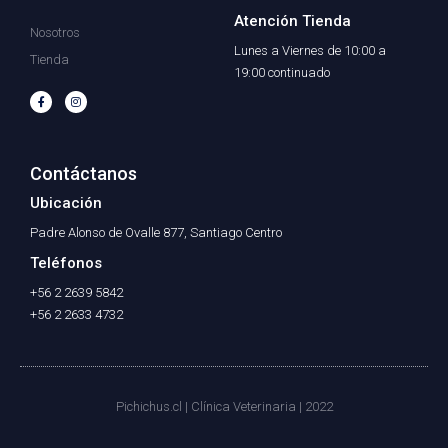
Atención Tienda
Nosotros
Lunes a Viernes de 10:00 a
Tienda
19:00 continuado
F
I
a
n
c
s
e
t
b
a
o
g
o
r
Contáctanos
k
a
-
m
f
Ubicación
Padre Alonso de Ovalle 877, Santiago Centro
Teléfonos
+56 2 2639 5842
+56 2 2633 4732
Pichichus.cl | Clínica Veterinaria | 2022