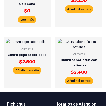
$
3.250
Calabaza
Añadir al carrito
$
0
Leer más
Alimento
Alimento
Churu pops sabor pollo
Churu sabor atún con
$
2.500
ostiones
Añadir al carrito
$
2.400
Añadir al carrito
Pichichus
Horarios de Atención