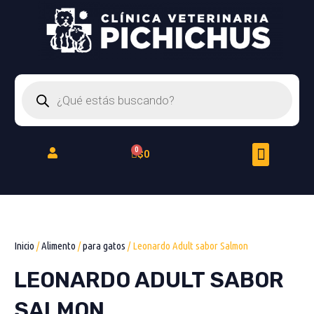
Ir
al
contenido
Búsqueda
de
productos
Menu
Cart
$
0
Peluquería Felina
Inicio
/
Alimento
/
para gatos
/ Leonardo Adult sabor Salmon
LEONARDO ADULT SABOR
SALMON