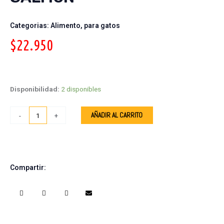
Categorias:
Alimento
,
para gatos
$
22.950
Leonardo
Adult
sabor
Disponibilidad:
2 disponibles
Salmon
cantidad
AÑADIR AL CARRITO
-
+
Compartir:
S
S
S
S
h
h
h
h
a
a
a
a
r
r
r
r