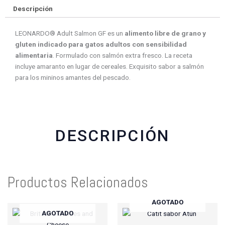
e
e
e
e
Descripción
o
o
o
o
n
n
n
n
LEONARDO® Adult Salmon GF es un
alimento libre de grano y
f
w
t
e
gluten indicado para gatos adultos con sensibilidad
a
h
w
m
alimentaria
. Formulado con salmón extra fresco. La receta
c
a
i
a
incluye amaranto en lugar de cereales. Exquisito sabor a salmón
e
t
t
i
para los mininos amantes del pescado.
b
s
t
l
o
a
e
o
p
r
k
p
DESCRIPCIÓN
Productos Relacionados
AGOTADO
AGOTADO