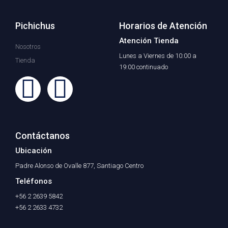
Pichichus
Horarios de Atención
Atención Tienda
Nosotros
Lunes a Viernes de 10:00 a
Tienda
19:00 continuado
F
I
a
n
c
s
Contáctanos
Ubicación
e
t
Padre Alonso de Ovalle 877, Santiago Centro
b
a
Teléfonos
+56 2 2639 5842
o
g
+56 2 2633 4732