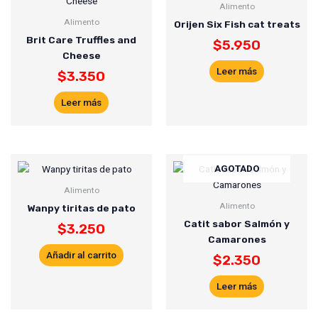
Alimento
Alimento
Orijen Six Fish cat treats
Brit Care Truffles and
$
5.950
Cheese
Leer más
$
3.350
Leer más
AGOTADO
Alimento
Alimento
Wanpy tiritas de pato
Catit sabor Salmón y
$
3.250
Camarones
Añadir al carrito
$
2.350
Leer más