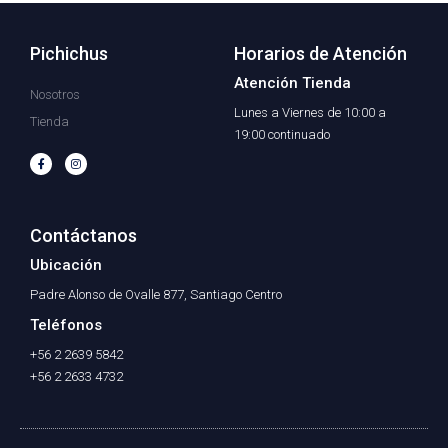
Pichichus
Horarios de Atención
Atención Tienda
Nosotros
Lunes a Viernes de 10:00 a
Tienda
19:00 continuado
F
I
a
n
c
s
e
t
b
a
o
g
o
r
Contáctanos
k
a
-
m
f
Ubicación
Padre Alonso de Ovalle 877, Santiago Centro
Teléfonos
+56 2 2639 5842
+56 2 2633 4732