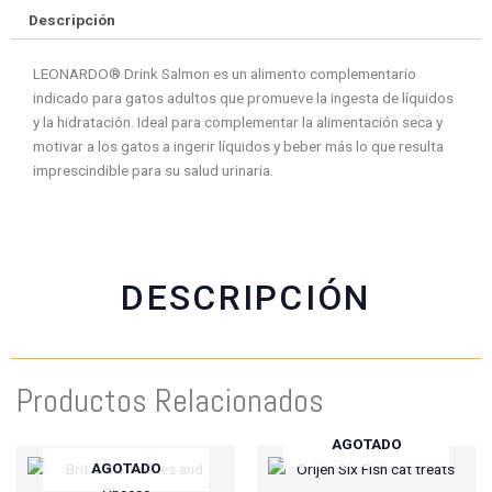
e
e
e
e
Descripción
o
o
o
o
n
n
n
n
LEONARDO® Drink Salmon es un alimento complementario
f
w
t
e
indicado para gatos adultos que promueve la ingesta de líquidos
a
h
w
m
y la hidratación. Ideal para complementar la alimentación seca y
c
a
i
a
motivar a los gatos a ingerir líquidos y beber más lo que resulta
e
t
t
i
imprescindible para su salud urinaria.
b
s
t
l
o
a
e
o
p
r
k
p
DESCRIPCIÓN
Productos Relacionados
AGOTADO
AGOTADO