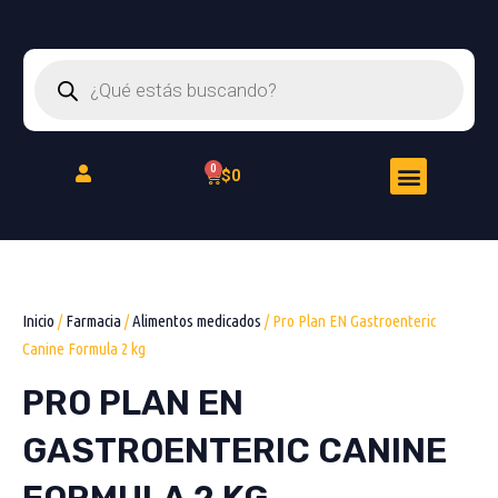
Ir
al
Búsqueda
contenido
de
productos
Menu
Cart
$
0
Peluquería Felina
Inicio
/
Farmacia
/
Alimentos medicados
/ Pro Plan EN Gastroenteric
Canine Formula 2 kg
PRO PLAN EN
GASTROENTERIC CANINE