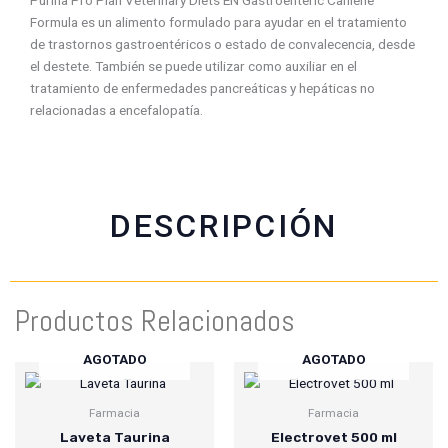
Purina Pro Plan Veterinary Diets EN Gastroenteric Caniene
f
w
t
e
Formula es un alimento formulado para ayudar en el tratamiento
a
h
w
m
de trastornos gastroentéricos o estado de convalecencia, desde
c
a
i
a
el destete. También se puede utilizar como auxiliar en el
e
t
t
i
tratamiento de enfermedades pancreáticas y hepáticas no
b
s
t
l
relacionadas a encefalopatía.
o
a
e
o
p
r
k
p
DESCRIPCIÓN
Productos Relacionados
AGOTADO
AGOTADO
Farmacia
Farmacia
Laveta Taurina
Electrovet 500 ml