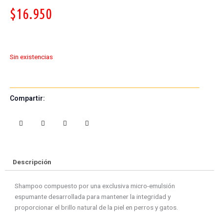
$
16.950
Sin existencias
Compartir:
S
S
S
S
h
h
h
h
a
a
a
a
r
r
r
r
e
e
e
e
Descripción
o
o
o
o
n
n
n
n
Shampoo compuesto por una exclusiva micro-emulsión
f
w
t
e
espumante desarrollada para mantener la integridad y
a
h
w
m
proporcionar el brillo natural de la piel en perros y gatos.
c
a
i
a