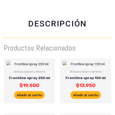
e
t
t
i
b
s
t
l
o
a
e
o
p
r
DESCRIPCIÓN
k
p
Productos Relacionados
Antiparasitario externo
Antiparasitario externo
Frontline spray 250 ml
Frontline spray 100 ml
$
19.500
$
13.950
Añadir al carrito
Añadir al carrito