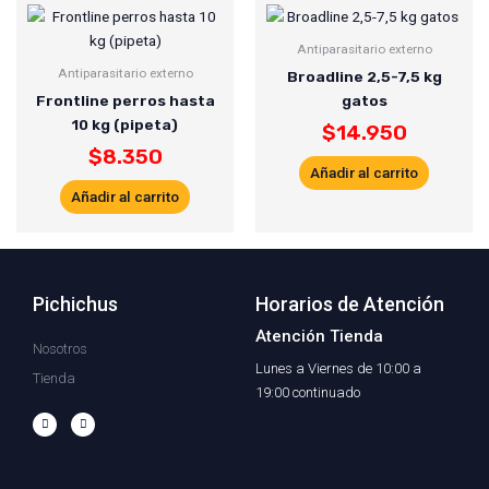
Antiparasitario externo
Antiparasitario externo
Broadline 2,5-7,5 kg
Frontline perros hasta
gatos
10 kg (pipeta)
$
14.950
$
8.350
Añadir al carrito
Añadir al carrito
Pichichus
Horarios de Atención
Atención Tienda
Nosotros
Lunes a Viernes de 10:00 a
Tienda
19:00 continuado
F
I
a
n
c
s
e
t
b
a
o
g