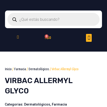
Ir
al
Búsqueda
contenido
de
productos
Menu
Cart
$
0
Peluquería Felina
Inicio
/
Farmacia
/
Dermatológicos
/ Virbac Allermyl Glyco
VIRBAC ALLERMYL
GLYCO
Categorias:
Dermatológicos
,
Farmacia