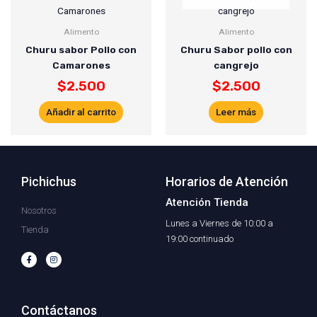
Alimento
Alimento
Churu sabor Pollo con
Churu Sabor pollo con
Camarones
cangrejo
$
2.500
$
2.500
Añadir al carrito
Leer más
Pichichus
Horarios de Atención
Atención Tienda
Nosotros
Lunes a Viernes de 10:00 a
Tienda
19:00 continuado
F
I
a
n
c
s
e
t
b
a
o
g
o
r
Contáctanos
k
a