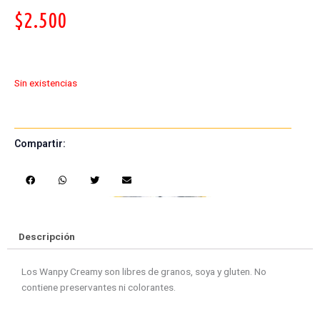
$
2.500
Sin existencias
Compartir:
S
S
S
S
h
h
h
h
a
a
a
a
r
r
r
r
e
e
e
e
Descripción
o
o
o
o
n
n
n
n
Los Wanpy Creamy son libres de granos, soya y gluten. No
f
w
t
e
contiene preservantes ni colorantes.
a
h
w
m
c
a
i
a