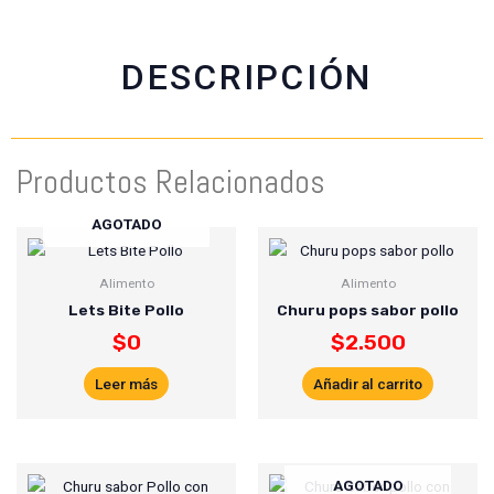
e
t
t
i
b
s
t
l
o
a
e
DESCRIPCIÓN
o
p
r
k
p
Productos Relacionados
AGOTADO
Alimento
Alimento
Lets Bite Pollo
Churu pops sabor pollo
$
0
$
2.500
Leer más
Añadir al carrito
AGOTADO