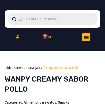
Ir
al
Búsqueda
contenido
de
productos
Menu
Cart
$
0
Peluquería Felina
Inicio
/
Alimento
/
para gatos
/ Wanpy creamy sabor Pollo
WANPY CREAMY SABOR
POLLO
Categorias:
Alimento
,
para gatos
,
Snacks