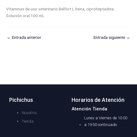
Vitaminas de uso veterinario Belfort L lisina, ciproheptadina.
Solución oral 100 mL
←
Entrada anterior
Entrada siguiente
→
Pichichus
Horarios de Atención
Atención Tienda
Nosotros
Lunes a Viernes de 10:00
Tienda
a 19:00 continuado